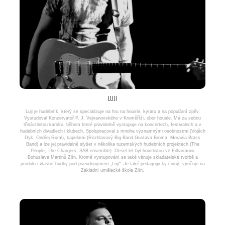
LUJI
Luji je hudebník, který se specializuje na hru na housle, kytaru a na populární zpěv.
Vystudoval Konzervatoř P. J. Vejvanovského v Kroměříži, obor housle. Má za sebou
třináctiletou kariéru, během které pravidelně vystupuje na koncertech, festivalech a v
hudebních divadlech i klubech. Spolupracoval s mnoha významnými osobnostmi (Vojěch
Dyk, Ondřej Ruml), kapelami (Rozhlasový Big Band Gustava Broma, Moravia Brass
Band) a lze jej pravidelně slyšet v několika tuzemských hudebních projektech (The
People, The Chargers, SAB ensemble). Deset let byl houslistou ve Filharmonii
Bohuslava Martinů Zlín. Kromě vystupování se také věnuje skladatelské tvorbě a
produkci vlastní hudby pod pseudonymem „Luji“. Je také pedagogicky činný, vyučuje na
Základní umělecké škole Zlín.