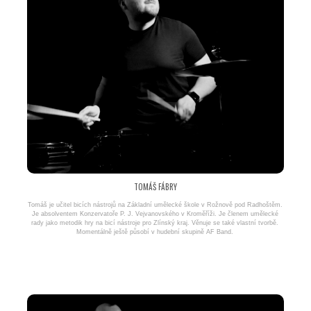
TOMÁŠ FÁBRY
Tomáš je učitel bicích nástrojů na Základní umělecké škole v Rožnově pod Radhoštěm.
Je absolventem Konzervatoře P. J. Vejvanovského v Kroměříži. Je členem umělecké
rady jako metodik hry na bicí nástroje pro Zlínský kraj. Věnuje se také vlastní tvorbě.
Momentálně ještě působí v hudební skupině AF Band.