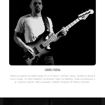
ONDŘEJ RŮČKA
Ondra byl poprvé na velkém pódiu už ve 12 letech. Začínal s blues, později se dostal k
rocku a popu. Je velmi žádaným muzikantem nejen na Valašsku. Hraje na baskytaru a
je i výborný zpěvák. Dále vystupuje s hudební skupinou AF Band a Astmatic.